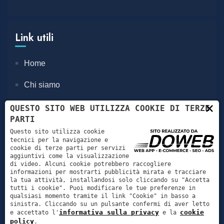
Link utili
Home
Chi siamo
×
Servizi
QUESTO SITO WEB UTILIZZA COOKIE DI TERZE
PARTI
News e corsi
Questo sito utilizza cookie
tecnici per la navigazione e
cookie di terze parti per servizi
Contatti
aggiuntivi come la visualizzazione
di video. Alcuni cookie potrebbero raccogliere
informazioni per mostrarti pubblicità mirata e tracciare
la tua attività, installandosi solo cliccando su "Accetta
Servizi
tutti i cookie". Puoi modificare le tue preferenze in
qualsiasi momento tramite il link "Cookie" in basso a
sinistra. Cliccando su un pulsante confermi di aver letto
informativa sulla privacy
cookie
e accettato l'
e la
Igiene e profilassi
policy
.