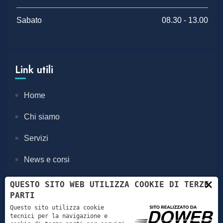
Sabato
08.30 - 13.00
Link utili
Home
Chi siamo
Servizi
News e corsi
×
Contatti
QUESTO SITO WEB UTILIZZA COOKIE DI TERZE
PARTI
Questo sito utilizza cookie
Servizi
tecnici per la navigazione e